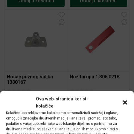
Dodaj u košaricu
Dodaj u košaricu
Nosač pužnog valjka
Nož tarupa 1.306.021B
1300167
30,53
€
9,90
€
Ova web-stranica koristi
kolačiće
Dodaj u košaricu
Dodaj u košaricu
Kolačiće upotrebljavamo kako bismo personalizirali sadržaj i oglase,
omogućili značajke društvenih medija i analizirali promet. Isto tako,
podatke o vašoj upotrebi naše web-lokacije dijelimo s partnerima za
društvene medije, oglašavanje i analizu, a oni ih mogu kombinirati s