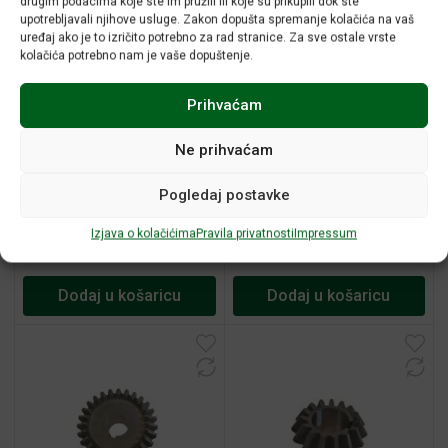
drugim podacima koje ste im pružili ili koje su prikupili dok ste
upotrebljavali njihove usluge. Zakon dopušta spremanje kolačića na vaš
uređaj ako je to izričito potrebno za rad stranice. Za sve ostale vrste
kolačića potrebno nam je vaše dopuštenje.
Prihvaćam
Ne prihvaćam
Prsten LR
Reduktor za suncokret
Pogledaj postavke
1.327.613 / 1327613
DESNI
Izjava o kolačićima
Pravila privatnosti
Impressum
3,32
€
315,00
€
Dodaj u košaricu
Dodaj u košaricu